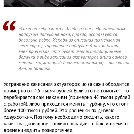
«Сама по себе схема с двойным последовательным
наддувом далеко не нова, правда, используется
довольно редко. Исходя из описания (изменяемая
геометрия), управление наддувом должно быть
электрическое, что будет иметь традиционные
болячки в виде закисания актуаторов и/или самого
механизма, который двигает лопатки», — рассказал
Антон Бондарь.
Устранение закисания актуаторов из-за сажи обходится
примерно от 4,5 тысяч рублей. Если это не помогает, то
перебирается сам механизм (примерно 45 тысяч рублей
с работой), либо приходится менять турбину, что стоит
более 100 тысяч рублей. Это расценки по дизелю
«двухсотки». Поэтому необходимо следить, какого
качества дизельное топливо попадает в бак, и время от
времени ездить поэнергичнее.