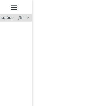
>
подбор
Дневник: Лада Искра
Такси
Форум
ПДД