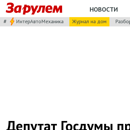
НОВОСТИ
#
ИнтерАвтоМеханика
Журнал на дом
Разбо
Депутат Госдумы п