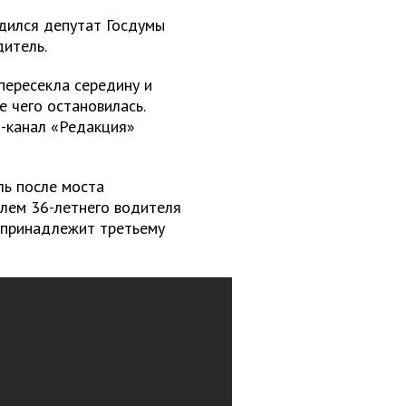
одился депутат Госдумы
дитель.
пересекла середину и
е чего остановилась.
-канал «Редакция»
ь после моста
улем 36-летнего водителя
ь принадлежит третьему