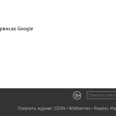
рвисах Google
Получить журнал:
OZON
•
Wildberries
•
Яндекс Ма