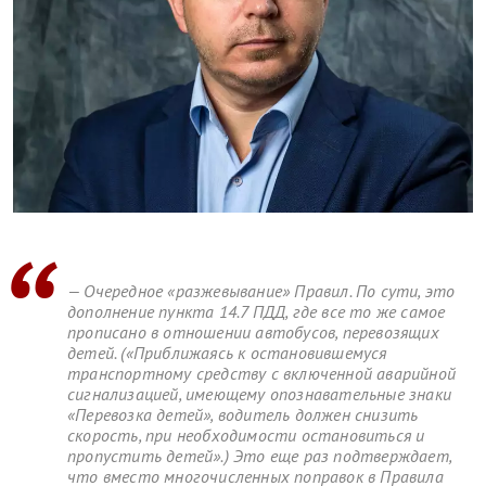
— Очередное «разжевывание» Правил. По сути, это
дополнение пункта 14.7 ПДД, где все то же самое
прописано в отношении автобусов, перевозящих
детей. («Приближаясь к остановившемуся
транспортному средству с включенной аварийной
сигнализацией, имеющему опознавательные знаки
«Перевозка детей», водитель должен снизить
скорость, при необходимости остановиться и
пропустить детей».) Это еще раз подтверждает,
что вместо многочисленных поправок в Правила