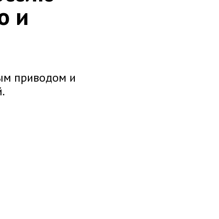
о и
ным приводом и
.