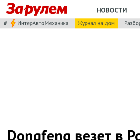
НОВОСТИ
#
ИнтерАвтоМеханика
Журнал на дом
Разбо
Dongfeng везет в Р