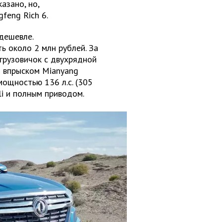
азано, но,
feng Rich 6.
дешевле.
 около 2 млн рублей. За
 грузовичок с двухрядной
м впрыском Mianyang
мощностью 136 л.с. (305
li и полным приводом.