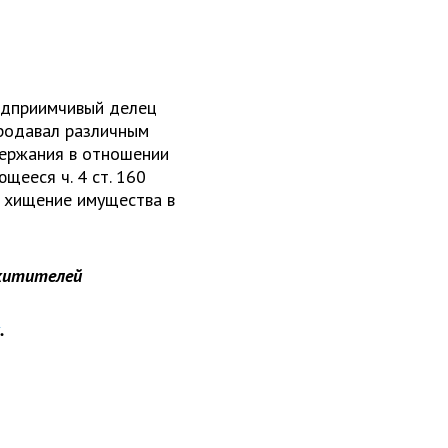
едприимчивый делец
продавал различным
держания в отношении
щееся ч. 4 ст. 160
 хищение имущества в
хитителей
.