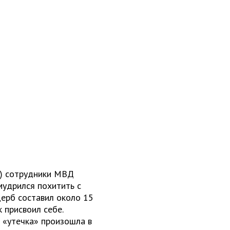
г) сотрудники МВД
мудрился похитить с
щерб составил около 15
к присвоил себе.
 «утечка» произошла в