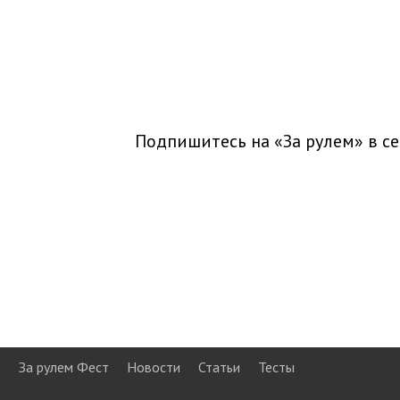
Подпишитесь на «За рулем» в
се
За рулем Фест
Новости
Статьи
Тесты