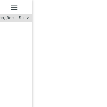
>
подбор
Дневник: Лада Искра
Такси
Форум
ПДД