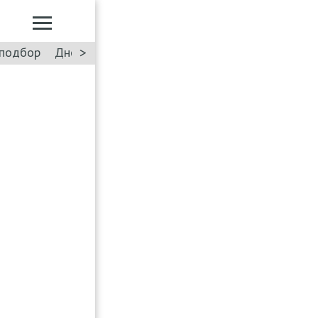
>
подбор
Дневник: Лада Искра
Такси
Форум
ПДД