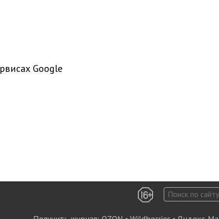
рвисах Google
•
•