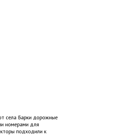
от села Барки дорожные
ми номерами для
екторы подходили к