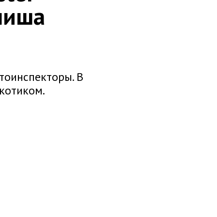
шиша
тоинспекторы. В
котиком.