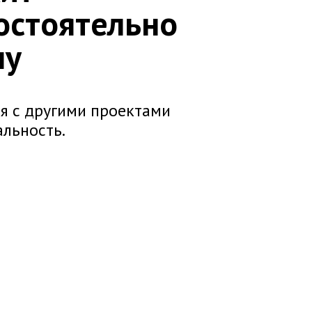
остоятельно
ну
я с другими проектами
альность.