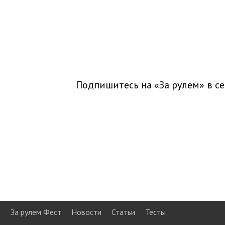
Подпишитесь на «За рулем» в
се
За рулем Фест
Новости
Статьи
Тесты