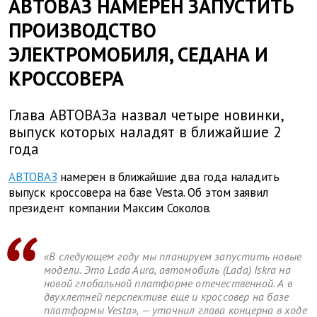
АВТОВАЗ НАМЕРЕН ЗАПУСТИТЬ
ПРОИЗВОДСТВО
ЭЛЕКТРОМОБИЛЯ, СЕДАНА И
КРОССОВЕРА
Глава АВТОВАЗа назвал четыре новинки,
выпуск которых наладят в ближайшие 2
года
АВТОВАЗ
намерен в ближайшие два года наладить
выпуск кроссовера на базе Vesta. Об этом заявил
президент компании Максим Соколов.
«В следующем году мы планируем запустить новые
модели. Это Lada Aura, автомобиль (Lada) Iskra на
новой глобальной платформе отечественной. А в
двухлетней перспективе еще и кроссовер на базе
платформы Vesta», — уточнил глава концерна в ходе