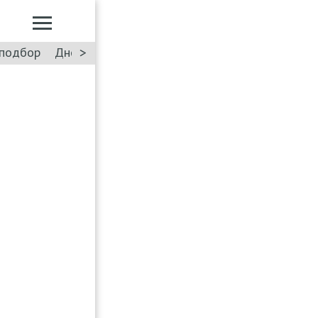
>
подбор
Дневник: Лада Искра
Такси
Форум
ПДД