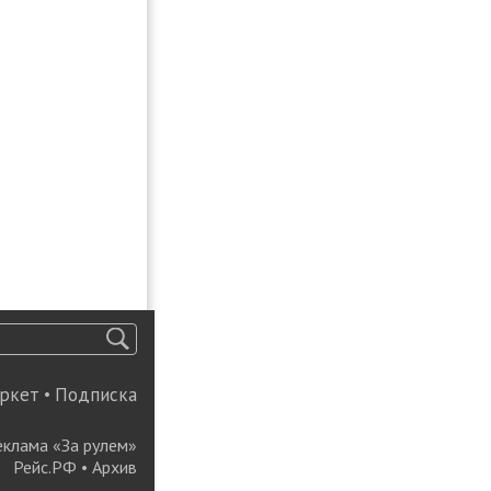
ркет
•
Подписка
еклама «За рулем»
Рейс.РФ
•
Архив