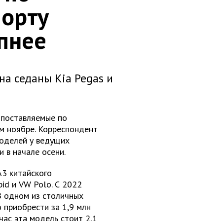
орту
пнее
а седаны Kia Pegas и
 поставляемые по
м ноябре. Корреспондент
моделей у ведущих
 в начале осени.
A3 китайского
id и VW Polo. С 2022
 В одном из столичных
 приобрести за 1,9 млн
час эта модель стоит 2,1