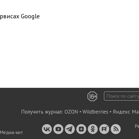
рвисах Google
Получить журнал:
OZON
•
Wildberries
•
Яндекс Ма
Р
Медиа-кит