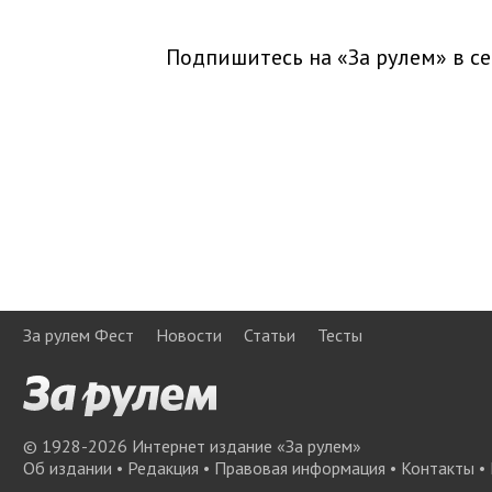
Подпишитесь на «За рулем» в
се
За рулем Фест
Новости
Статьи
Тесты
© 1928-
2026
Интернет издание «За рулем»
Об издании
•
Редакция
•
Правовая информация
•
Контакты
•