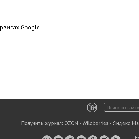
рвисах Google
Получить журнал:
OZON
•
Wildberries
•
Яндекс Ма
Р