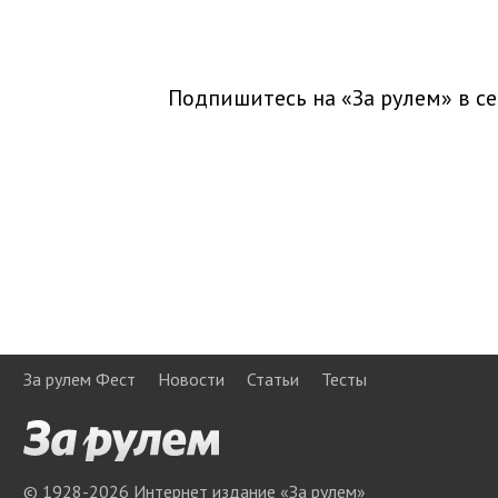
Подпишитесь на «За рулем» в
се
За рулем Фест
Новости
Статьи
Тесты
© 1928-
2026
Интернет издание «За рулем»