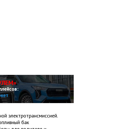
УЛЕМ»
плейсов:
ркет
ой электротрансмиссией.
опливный бак
боты для водителя и