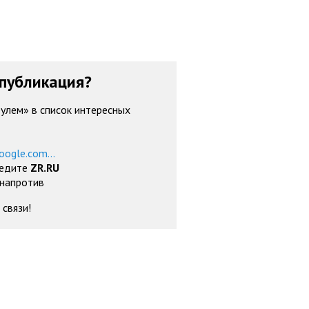
публикация?
рулем» в список интересных
oogle.com...
ведите
ZR.RU
 напротив
 связи!