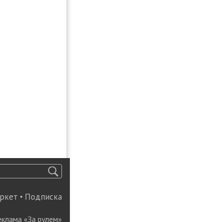
ркет
•
Подписка
еклама «За рулем»