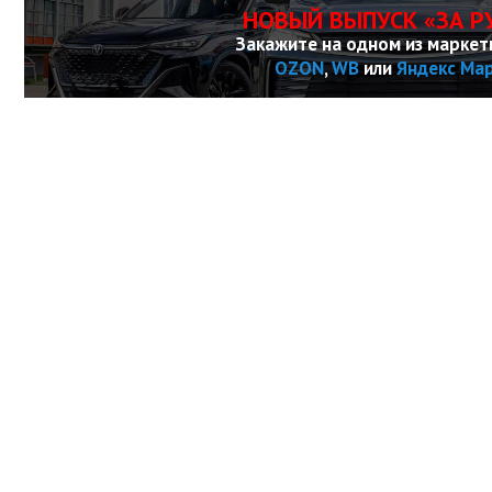
НОВЫЙ ВЫПУСК «ЗА Р
Закажите на одном из маркет
OZON
,
WB
или
Яндекс Ма