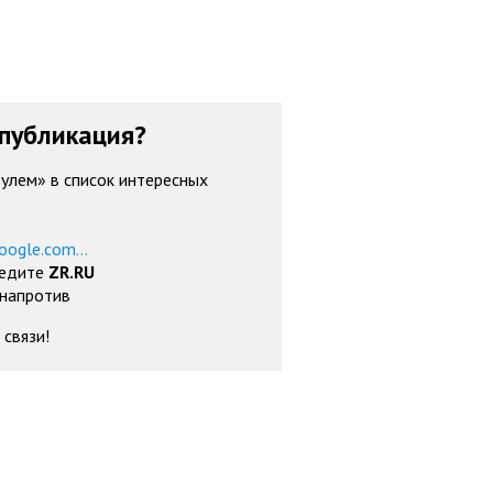
публикация?
рулем» в список интересных
oogle.com...
ведите
ZR.RU
 напротив
 связи!