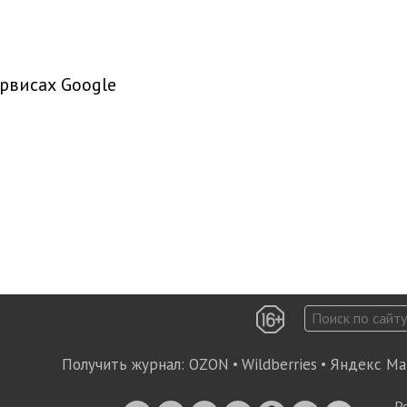
рвисах Google
Получить журнал:
OZON
•
Wildberries
•
Яндекс Ма
Р