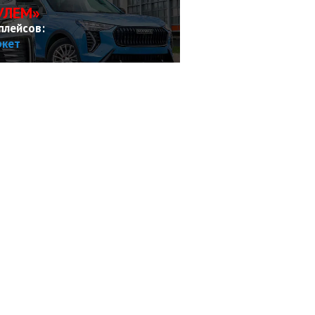
УЛЕМ»
плейсов:
ркет