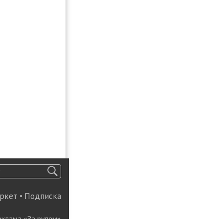
ркет
•
Подписка
еклама «За рулем»