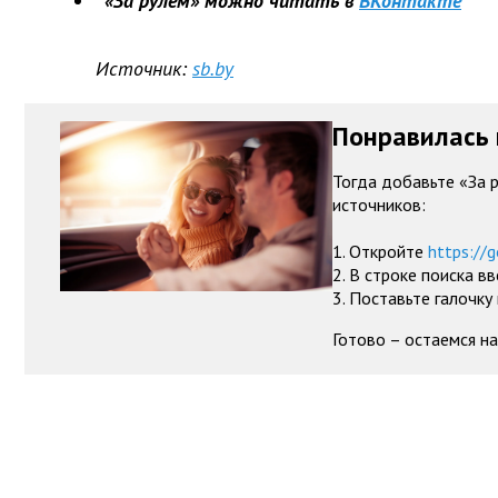
«За рулем» можно читать в
ВКонтакте
Источник:
sb.by
Понравилась 
Тогда добавьте «За 
источников:
1. Откройте
https://g
2. В строке поиска в
3. Поставьте галочку
Готово – остаемся на