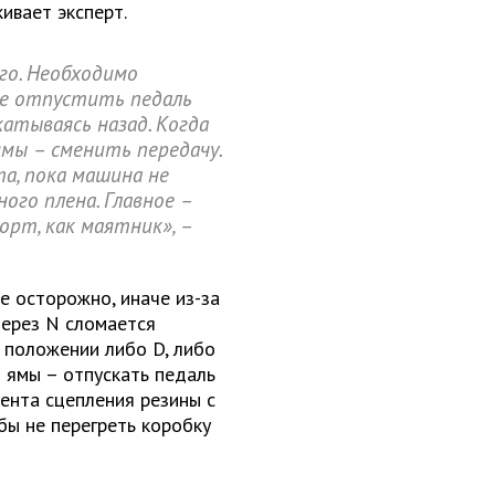
ивает эксперт.
го. Необходимо
сле отпустить педаль
атываясь назад. Когда
мы – сменить передачу.
а, пока машина не
ого плена. Главное –
орт, как маятник», –
е осторожно, иначе из-за
через N сломается
 положении либо D, либо
я ямы – отпускать педаль
мента сцепления резины с
бы не перегреть коробку