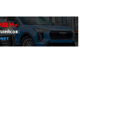
УЛЕМ»
плейсов:
ркет