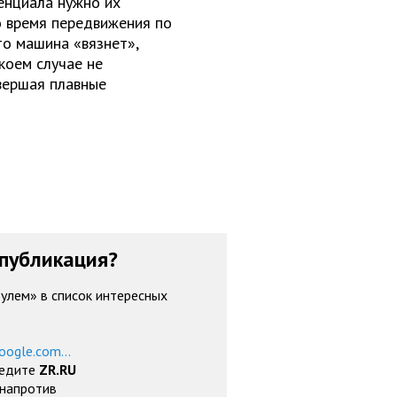
енциала нужно их
во время передвижения по
то машина «вязнет»,
коем случае не
овершая плавные
публикация?
рулем» в список интересных
oogle.com...
ведите
ZR.RU
 напротив