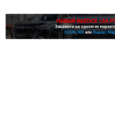
НОВЫЙ ВЫПУСК «ЗА Р
Закажите на одном из маркет
OZON
,
WB
или
Яндекс Ма