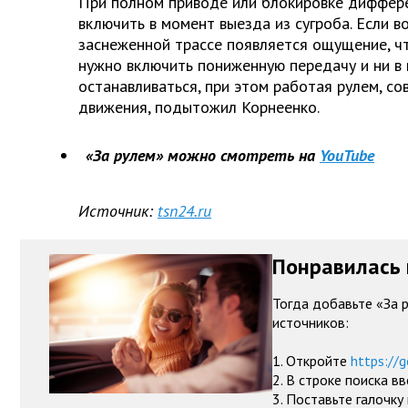
При полном приводе или блокировке диффер
включить в момент выезда из сугроба. Если 
заснеженной трассе появляется ощущение, ч
нужно включить пониженную передачу и ни в 
останавливаться, при этом работая рулем, с
движения, подытожил Корнеенко.
«За рулем» можно смотреть на
YouTube
Источник:
tsn24.ru
Понравилась 
Тогда добавьте «За 
источников:
1. Откройте
https://g
2. В строке поиска в
3. Поставьте галочку