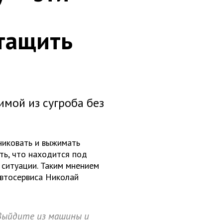
тащить
имой из сугроба без
аниковать и выжимать
ть, что находится под
 ситуации. Таким мнением
втосервиса Николай
 Выйдите из машины и