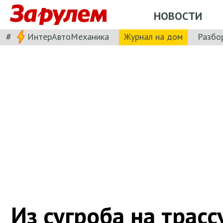
НОВОСТИ
#
ИнтерАвтоМеханика
Журнал на дом
Разбо
Из сугроба на трасс