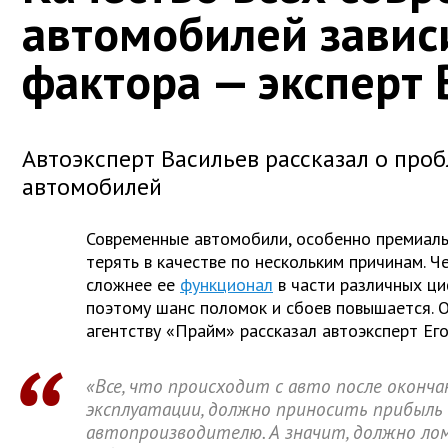
автомобилей зависи
фактора — эксперт 
Автоэксперт Васильев рассказал о про
автомобилей
Современные автомобили, особенно премиальн
терять в качестве по нескольким причинам. 
сложнее ее
функционал
в части различных ци
поэтому шанс поломок и сбоев повышается. О
агентству «Прайм» рассказал автоэксперт Его
«Все, что происходит с авто после оконч
эксплуатации, должно приносить прибыль и
автопроизводителю. А значит, должно ло