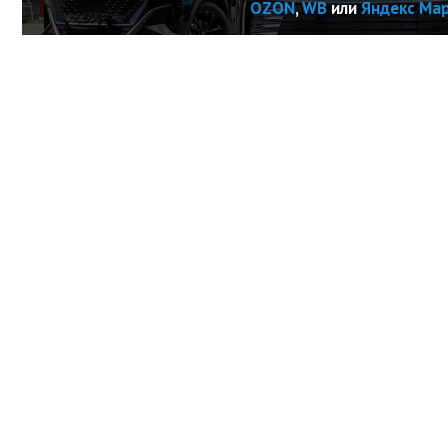
OZON
,
WB
или
Яндекс Ма