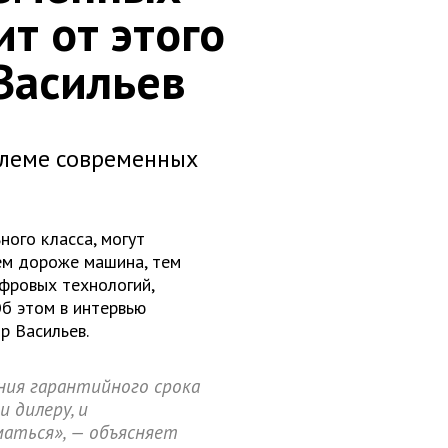
т от этого
Васильев
блеме современных
ого класса, могут
Чем дороже машина, тем
фровых технологий,
б этом в интервью
р Васильев.
ания гарантийного срока
 дилеру, и
маться», — объясняет