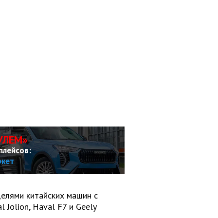
УЛЕМ»
плейсов:
ркет
елями китайских машин с
l Jolion, Haval F7 и Geely