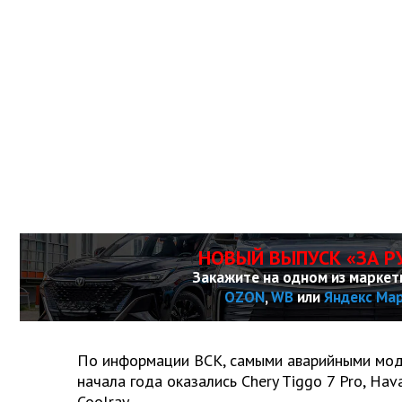
НОВЫЙ ВЫПУСК «ЗА Р
Закажите на одном из маркет
OZON
,
WB
или
Яндекс Ма
По информации ВСК, самыми аварийными мод
начала года оказались Chery Tiggo 7 Pro, Hava
Coolray.