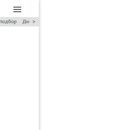
>
подбор
Дневник: Лада Искра
Такси
Форум
ПДД