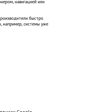
нером, навигацией или
 производители быстро
o, например, системы уже
рвисах Google