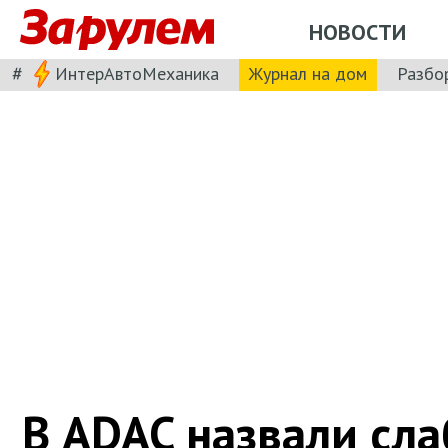
НОВОСТИ
#
ИнтерАвтоМеханика
Журнал на дом
Разбо
В ADAC назвали сл