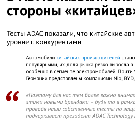
стороны «китайцев
Тесты ADAC показали, что китайские ав
уровне с конкурентами
Автомобили
китайских производителей
стано
популярными, их доля рынка
резко выросла в
особенно в сегменте электромобилей. Почти
Германии представлены компаниями Nio, BYD,
«Поэтому для нас тем более важно внима
этими новыми брендами – будь то в рамка
проводя наши собственные тесты по защ
подчеркивает президент ADAC Technology 