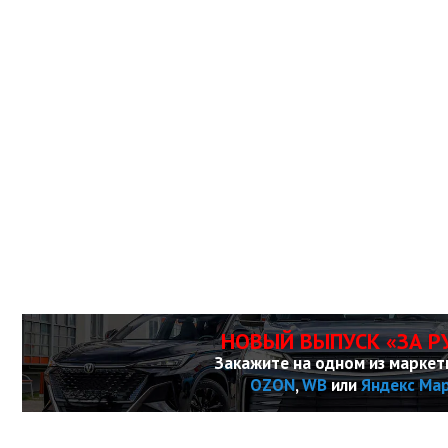
НОВЫЙ ВЫПУСК «ЗА Р
Закажите на одном из маркет
OZON
,
WB
или
Яндекс Ма