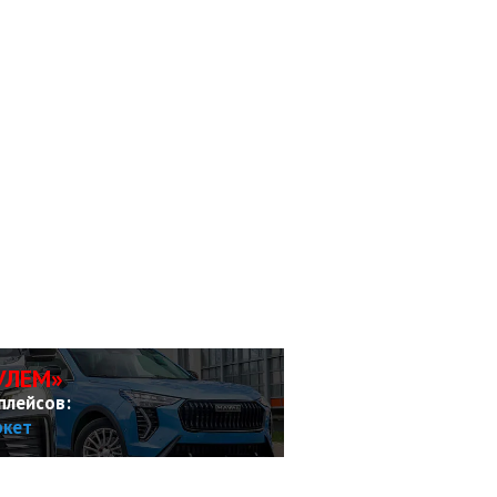
УЛЕМ»
плейсов:
ркет