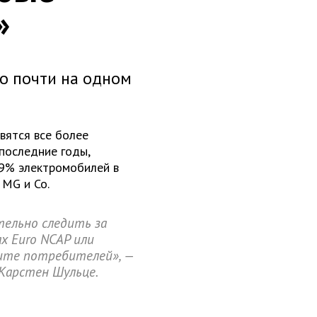
»
то почти на одном
вятся все более
 последние годы,
 9% электромобилей в
 MG и Co.
тельно следить за
х Euro NCAP или
ите потребителей», —
Карстен Шульце.