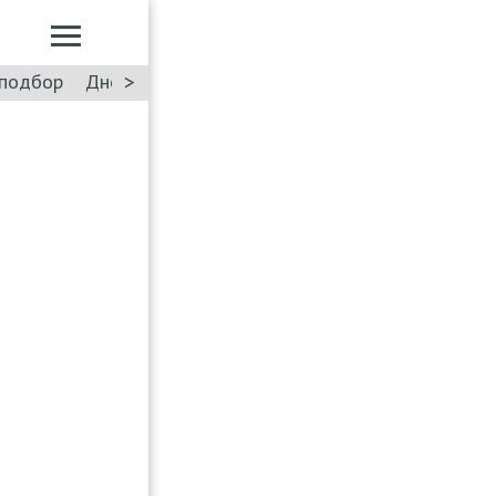
>
подбор
Дневник: Лада Искра
Такси
Форум
ПДД