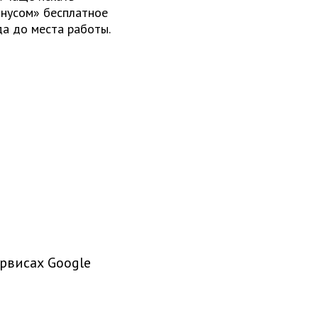
онусом» бесплатное
да до места работы.
рвисах Google