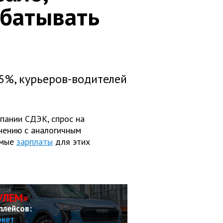
абатывать
15%, курьеров-водителей
пании СДЭК, спрос на
внению с аналогичным
емые
зарплаты
для этих
УЛЕМ»
плейсов:
ркет