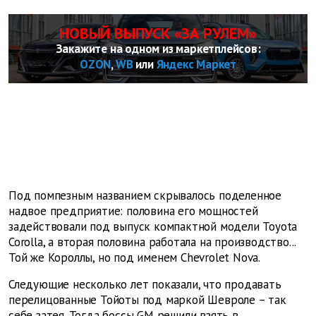
НОВЫЙ ВЫПУСК «ЗА РУЛЕМ»
Закажите на одном из маркетплейсов:
OZON
,
WB
или
Яндекс Маркет
Под помпезным названием скрывалось поделенное
надвое предприятие: половина его мощностей
задействовали под выпуск компактной модели Toyota
Corolla, а вторая половина работала на производство...
Той же Короллы, но под именем Chevrolet Nova.
Следующие несколько лет показали, что продавать
перелицованные Тойоты под маркой Шевроле – так
себе затея. Тогда боссы GM решили взять в