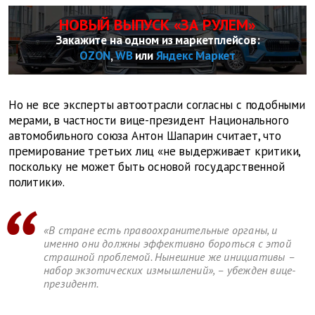
НОВЫЙ ВЫПУСК «ЗА РУЛЕМ»
Закажите на одном из маркетплейсов:
OZON
,
WB
или
Яндекс Маркет
Но не все эксперты автоотрасли согласны с подобными
мерами, в частности вице-президент Национального
автомобильного союза Антон Шапарин считает, что
премирование третьих лиц «не выдерживает критики,
поскольку не может быть основой государственной
политики».
«В стране есть правоохранительные органы, и
именно они должны эффективно бороться с этой
страшной проблемой. Нынешние же инициативы –
набор экзотических измышлений», – убежден вице-
президент.