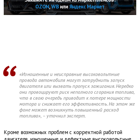
OZON
,
WB
или
Яндекс Маркет
«Изношенные и неисправные высоковольтные
провода автомобиля могут затруднить запуск
двигателя или вызвать пропуск зажигания. Нередко
они провоцируют риск неполного сгорания топлива,
что в свою очередь приводит к потере мощности
мотора и снижает его эффективность. На этом же
фоне может возникнуть повышенный расход
топлива», – уточнил эксперт.
Кроме возможных проблем с корректной работой
двигателя, изношенные и дефектные высоковольтные