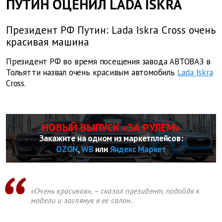
ПУТИН ОЦЕНИЛ LADA ISKRA
Президент РФ Путин: Lada Iskra Cross очень
красивая машина
Президент РФ во время посещения завода АВТОВАЗ в
Тольятти назвал очень красивым автомобиль
Lada Iskra
Cross.
НОВЫЙ ВЫПУСК «ЗА РУЛЕМ»
Закажите на одном из маркетплейсов:
OZON
,
WB
или
Яндекс Маркет
«Очень красивая», – сказал президент, подойдя к
модели и заглянув в ее салон.