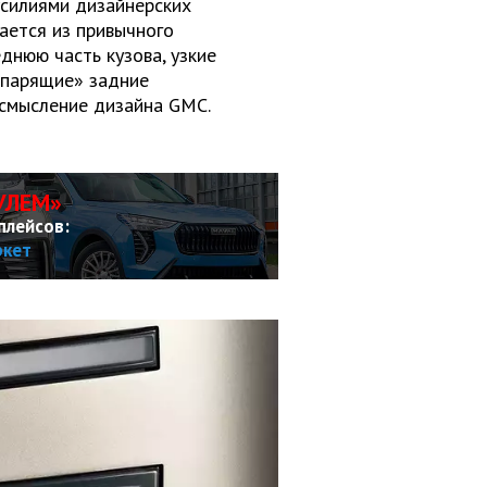
силиями дизайнерских
ается из привычного
днюю часть кузова, узкие
«парящие» задние
осмысление дизайна GMC.
УЛЕМ»
плейсов:
ркет