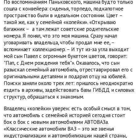
По воспоминаниям Паньковского, машина будто только
сошла с конвейера: сиденья, торпедо, подкапотное
пространство были в идеальном состоянии. Цвет –
такой же, как у семейной «копейки». «Открываю
багажник – а там лежат советские родительские
номера. Я понял, что это моя машина. Сразу начал
уговаривать владельца, чтобы продал мне ее, –
вспоминает коллекционер. – И тут из-за угла выходит
мой сын Павел с огромным букетом цветов, говорит:
"Пап, с Днем рождения тебя"». Оказалось, что сын
разыскал семейный автомобиль, отреставрировал его с
оригинальными деталями и подарил отцу на юбилей.
Поиски заняли около трех лет: пришлось неоднократно
ездить в архивы, задействовать базы ГИБДД и силовых
структур, обращаться к знакомым.
Владелец «копейки» уверен: есть особый смысл в том,
что автомобиль с семейной историей сегодня стоит
бок о бок с новыми автомобилями АВТОВАЗа.
«Классические автомобили ВАЗ – это же звенья
индустриализации и автомобилизации нашей страны,