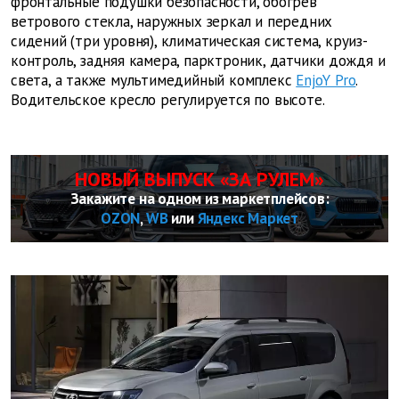
фронтальные подушки безопасности, обогрев
ветрового стекла, наружных зеркал и передних
сидений (три уровня), климатическая система, круиз-
контроль, задняя камера, парктроник, датчики дождя и
света, а также мультимедийный комплекс
EnjoY Pro
.
Водительское кресло регулируется по высоте.
НОВЫЙ ВЫПУСК «ЗА РУЛЕМ»
Закажите на одном из маркетплейсов:
OZON
,
WB
или
Яндекс Маркет