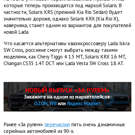
которые теперь производятся под маркой Solaris. В
частности, Solaris KRS (прежний Kia Rio Sedan) будет
значительно дороже, однако Solaris KRX (Kia Rio X),
наверняка, станет одним из вариантов для покупателей
новой Lada.
Что касается альтернативы квазикроссоверу Lada Iskra
SW Cross, россияне смогут выбрать между такими
моделями, как Chery Tiggo 4 1.5 MT, Solaris KRX 1.6 MT,
Changan CS35 1.4T DCT или Lada Vesta SW Cross 1.8 AT.
НОВЫЙ ВЫПУСК «ЗА РУЛЕМ»
Закажите на одном из маркетплейсов:
OZON
,
WB
или
Яндекс Маркет
Ранее «За рулем»
перечислил
пять очень динамичных
серийных автомобилей из 90-х.