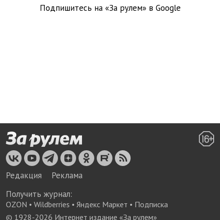
Подпишитесь на «За рулем» в
Google
Редакция
Реклама
Получить журнал:
OZON
•
Wildberries
•
Яндекс Маркет
•
Подписка
© 1928-
2026
Интернет издание «За рулем»