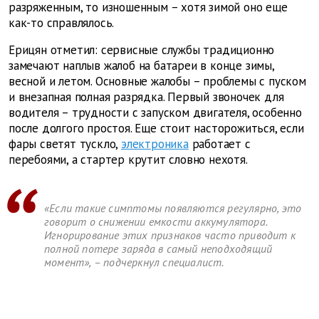
разряженным, то изношенным – хотя зимой оно еще
как-то справлялось.
Ерицян отметил: сервисные службы традиционно
замечают наплыв жалоб на батареи в конце зимы,
весной и летом. Основные жалобы – проблемы с пуском
и внезапная полная разрядка. Первый звоночек для
водителя – трудности с запуском двигателя, особенно
после долгого простоя. Еще стоит насторожиться, если
фары светят тускло,
электроника
работает с
перебоями, а стартер крутит словно нехотя.
«Если такие симптомы появляются регулярно, это
говорит о снижении емкости аккумулятора.
Игнорирование этих признаков часто приводит к
полной потере заряда в самый неподходящий
момент», – подчеркнул специалист.