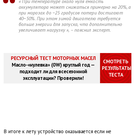
«
При температуре около нуля емкость
аккумулятора может снижаться примерно на 20%, а
при морозах до −25 градусов потери достигают
40−50%. При этом зимой двигателю требуется
больше энергии для запуска, что дополнительно
увеличивает нагрузку
», – пояснил эксперт.
РЕСУРСНЫЙ ТЕСТ МОТОРНЫХ МАСЕЛ
СМОТРЕТЬ
Масло-«нулевка» (0W) круглый год —
РЕЗУЛЬТАТЫ
подходит ли для всесезонной
ТЕСТА
эксплуатации? Проверили!
В итоге к лету устройство оказывается если не