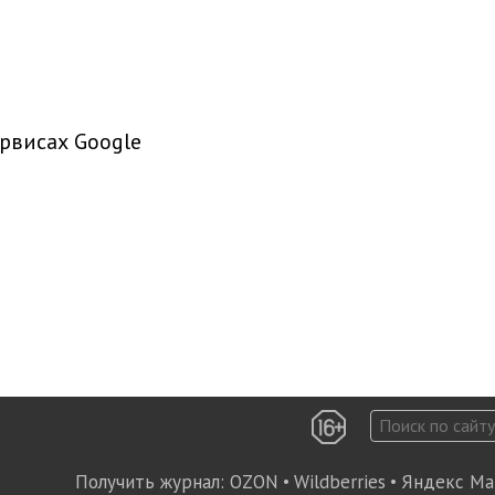
рвисах Google
Получить журнал:
OZON
•
Wildberries
•
Яндекс Ма