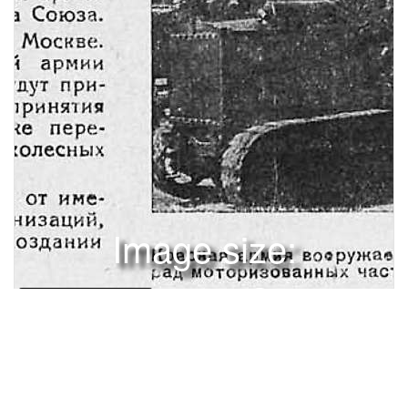
Image size:
1280x1832 Scale:
100% -
PanoJS3
6
ifС ВОДКИ № 2 Крымский отделЯвтодора вносит 1 545 р. 69 к.