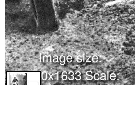
Image size:
1280x1633 Scale:
100% -
PanoJS3
0
Права и использование