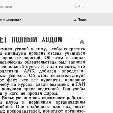
упи авто
Войти
и и модели
Поиск