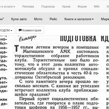
 и услуги
Реклама
Подписка
Архив
Форум
Wiki
К
он"
Купи авто
Мото
Рейс
Книги и каталоги
Марк
 ХОДОМ
Комментарии