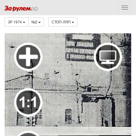
ЗР 1974
№2
СТОП-ЛЯП