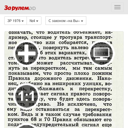
ЗР 1976
№4
С законом «на Вы»