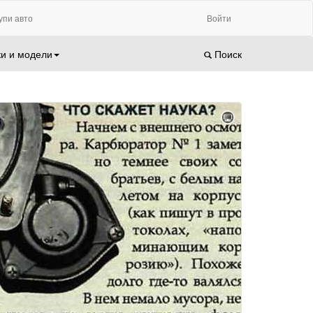
упи авто
Войти
и и модели
Поиск