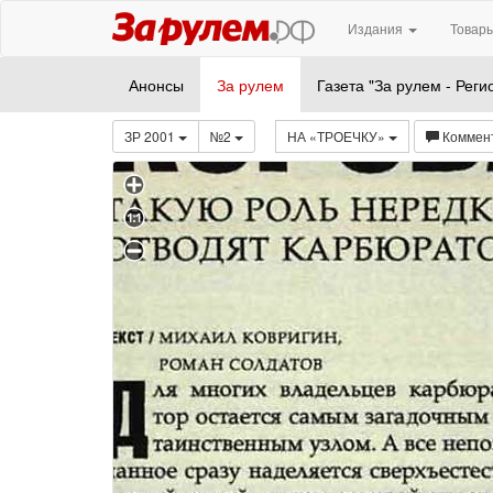
Издания
Товары
Анонсы
За рулем
Газета "За рулем - Реги
ЗР 2001
№2
НА «ТРОЕЧКУ»
Коммен