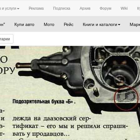
 и услуги
Реклама
Подписка
Архив
Форум
Wiki
К
он"
Купи авто
Мото
Рейс
Книги и каталоги
Марк
тарии