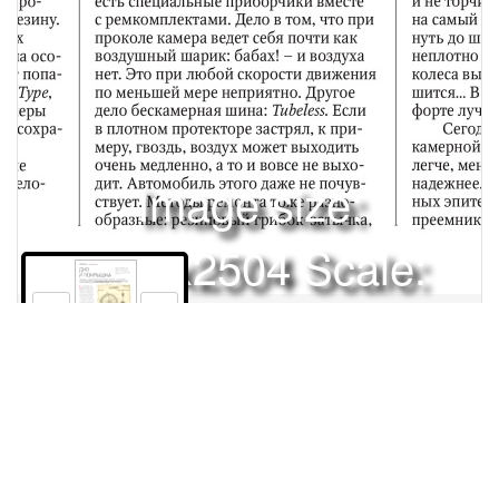
Image size:
1920x2504 Scale:
50% -
PanoJS3
137
ТАК ДЕЛАЮТ?БЕСКАМЕРНЫЕ ШИНЫКОМПОНЕНТЫ |
ПОЧЕМУДНОИ ПОКРЫШКАСуть моего изобретения
состоитв применении эластичных опорныхповерхностей
вокруг ободьев колесэкипажей с целью уменьшения
силы,необходимой для того, чтобы тянутьэкипажи, тем самым
Права и использование
облегчая движениеи уменьшая шум, который они