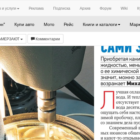
 и услуги
Реклама
Подписка
Архив
Форум
Wiki
К
он"
Купи авто
Мото
Рейс
Книги и каталоги
Марк
ЗАМЕРЗАЮТ
Комментарии