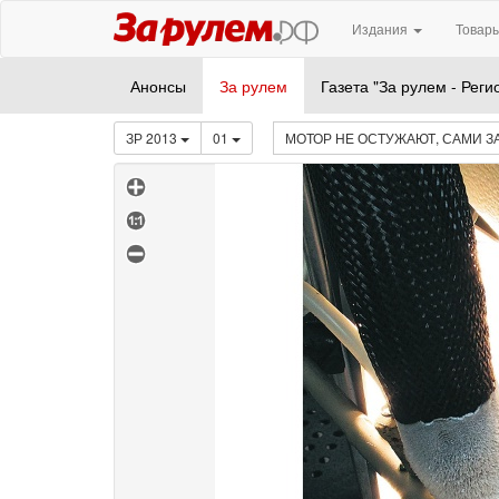
Издания
Товары
Анонсы
За рулем
Газета "За рулем - Реги
ЗР 2013
01
МОТОР НЕ ОСТУЖАЮТ, САМИ 