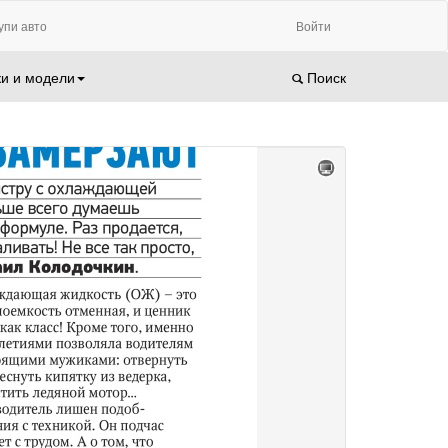
упи авто
Войти
и и модели
Поиск