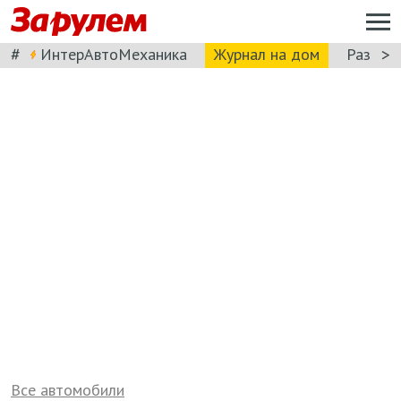
#
>
ИнтерАвтоМеханика
Журнал на дом
Разбор
Все автомобили