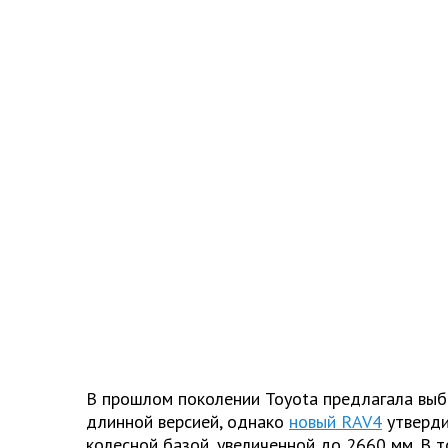
В прошлом поколении Toyota предлагала выб
длинной версией, однако
новый RAV4
утверди
колесной базой, увеличенной до 2660 мм. В т