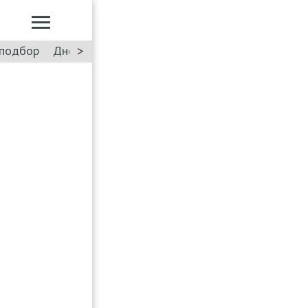
>
подбор
Дневник: Лада Искра
Такси
Форум
ПДД