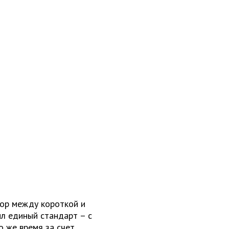
ор между короткой и
л единый стандарт – с
о же время за счет