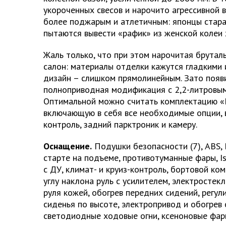
укороченных свесов и нарочито агрессивной 
более поджарым и атлетичным: японцы стар
пытаются вывести «рафик» из женской колеи х
Жаль только, что при этом нарочитая бруталь
салон: материалы отделки кажутся гладкими 
дизайн – слишком прямолинейным. Зато появ
полноприводная модификация с 2,2-литровы
Оптимальной можно считать комплектацию «
включающую в себя все необходимые опции, 
контроль, задний парктроник и камеру.
Оснащение.
Подушки безопасности (7), ABS, 
старте на подъеме, противотуманные фары, Is
с ДУ, климат- и круиз-контроль, бортовой ко
углу наклона руль с усилителем, электростек
руля кожей, обогрев передних сидений, регул
сиденья по высоте, электропривод и обогрев
светодиодные ходовые огни, ксеноновые фары