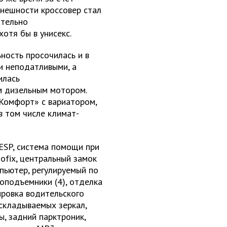
внешности кроссовер стал
ательно
отя бы в унисекс.
ность просочилась и в
и неподатливыми, а
илась
м дизельным мотором.
Комфорт» с вариатором,
в том числе климат-
ESP, система помощи при
ofix, центральный замок
мпьютер, регулируемый по
лоподъемники (4), отделка
ировка водительского
 складываемых зеркал,
, задний парктроник,