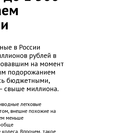
аем
ии
ные в России
иллионов рублей в
твовавшим на момент
зким подорожанием
ись бюджетными,
– свыше миллиона.
иводные легковые
том, внешне похожие на
тем меньше
вообще
колеса. Впрочем, такое