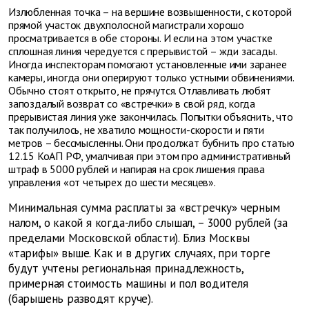
Излюбленная точка – на вершине возвышенности, с которой
прямой участок двухполосной магистрали хорошо
просматривается в обе стороны. И если на этом участке
сплошная линия чередуется с прерывистой – жди засады.
Иногда инспекторам помогают установленные ими заранее
камеры, иногда они оперируют только устными обвинениями.
Обычно стоят открыто, не прячутся. Отлавливать любят
запоздалый возврат со «встречки» в свой ряд, когда
прерывистая линия уже закончилась. Попытки объяснить, что
так получилось, не хватило мощности-скорости и пяти
метров – бессмысленны. Они продолжат бубнить про статью
12.15 КоАП РФ, умалчивая при этом про административный
штраф в 5000 рублей и напирая на срок лишения права
управления «от четырех до шести месяцев».
Минимальная сумма расплаты за «встречку» черным
налом, о какой я когда-либо слышал, – 3000 рублей (за
пределами Московской области). Близ Москвы
«тарифы» выше. Как и в других случаях, при торге
будут учтены региональная принадлежность,
примерная стоимость машины и пол водителя
(барышень разводят круче).