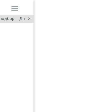
>
подбор
Дневник: Лада Искра
Такси
Форум
ПДД