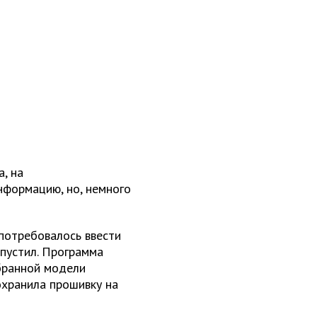
, на
нформацию, но, немного
 потребовалось ввести
апустил. Программа
бранной модели
охранила прошивку на