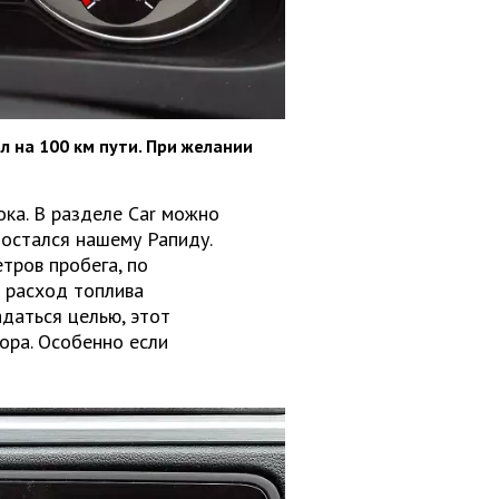
л на 100 км пути. При желании
ка. В разделе Car можно
достался нашему Рапиду.
тров пробега, по
й расход топлива
адаться целью, этот
тора. Особенно если