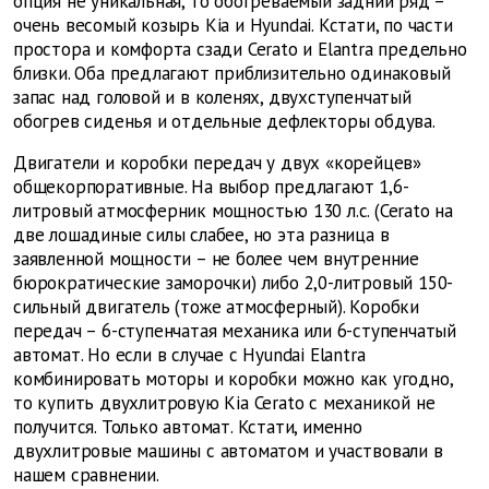
опция не уникальная, то обогреваемый задний ряд –
очень весомый козырь Kia и Hyundai. Кстати, по части
простора и комфорта сзади Cerato и Elantra предельно
близки. Оба предлагают приблизительно одинаковый
запас над головой и в коленях, двухступенчатый
обогрев сиденья и отдельные дефлекторы обдува.
Двигатели и коробки передач у двух «корейцев»
общекорпоративные. На выбор предлагают 1,6-
литровый атмосферник мощностью 130 л.с. (Cerato на
две лошадиные силы слабее, но эта разница в
заявленной мощности – не более чем внутренние
бюрократические заморочки) либо 2,0-литровый 150-
сильный двигатель (тоже атмосферный). Коробки
передач – 6-ступенчатая механика или 6-ступенчатый
автомат. Но если в случае с Hyundai Elantra
комбинировать моторы и коробки можно как угодно,
то купить двухлитровую Kia Cerato с механикой не
получится. Только автомат. Кстати, именно
двухлитровые машины с автоматом и участвовали в
нашем сравнении.