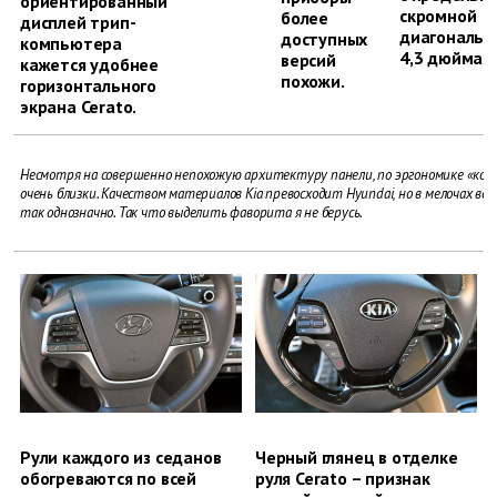
ориентированный
скромной
более
дисплей трип-
диагональю
доступных
компьютера
4,3 дюйма.
версий
кажется удобнее
похожи.
горизонтального
экрана Cerato.
Несмотря на совершенно непохожую архитектуру панели, по эргономике «кор
очень близки. Качеством материалов Kia превосходит Hyundai, но в мелочах все
так однозначно. Так что выделить фаворита я не берусь.
Рули каждого из седанов
Черный глянец в отделке
обогреваются по всей
руля Cerato – признак