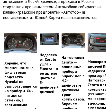
автосалоне в Лос-Анджелесе, а продажи в России
стартовали прошлым летом. Автомобили собирают на
калининградском предприятии «Автотор» из
поставляемых из Южной Кореи машинокомплектов.
Недалеко
На тестовом
от Cerato
Монохромн
Cerato —
Хорошо, что
ушла и
дисплей Kia
опционные
фирменная сине-
Elantra – в
издержки
приборы
фиолетовая
ее активе
предсерийн
Supervision с
подсветка
цветной
На товарны
4,2-
Hyundai не
5-
Cerato в эт
дюймовым
распространяется
дюймовый
комплекта
дисплеем
на приборы. Они
дисплей.
(Premium) –
трип-
читаются
монохромн
компьютера.
отменно, а
тачскрин, х
Впрочем,
вертикально
с предельн
приборы