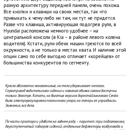
разную архитектуру передней панели, очень похожа.
Все кнопки и клавиши на своих местах, так что
привыкать к чему-либо ни там, ни тут не придется.
Разве что клавиша, активирующая подогрев руля, в
Hyundai расположена немного удобнее – на
центральной консоли (в Kia – в районе левого колена
водителя). Кстати, рули обеих машин греются по всей
окружности, а не только в местах хвата. И наличие этой
опции само по себе выгодно отличает «корейцев» от
большинства конкурентов по сегменту.
Кресла абсолютно ненавязчивые, но тело удерживают неплохо.
Сервопривод водительского сиденья и кожаная обивка салона доступны
только Элантре. Кстати, на богатых версиях дорестайлингового Cerato
была электрорегулировка поясничного упора, но теперь ее упразднили.
Экономия, все дела.
По части простора и удобств на заднем ряду – паритет: три подголовника,
двухступенчатый подогрев сидений, отдельные дефлекторы воздуховода и