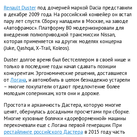
Renault Duster
под дочерней маркой Dacia представили
в декабре 2009 года. На российский конвейер он встал
пару лет спустя. Сборку наладили в Москве, на заводе
«Автофрамос». Платформу B0 модернизировали для
внедрения полноприводной трансмиссии Nissan,
которая применяется на других моделях концерна
(Juke, Qashqai, X‑Trail, Koleos).
Duster долгое время был бестселлером в своей нише и
только в последние годы начал сдавать позиции
конкурентам. Эргономические решения, доставшиеся
от
Логана
, и автомобиль в целом безнадежно устарели
– многие покупатели отдают предпочтение более
молодым соперникам, хотя они и дороже.
Простота и архаичность Дастера, которую многие
ценят, обернулась досадными просчетами при сборке.
Многие кузовные болячки «дореформенной» машины
перекочевали еще с Логана первой генерации. При
рестайлинге российского Дастера
в 2015 году часть