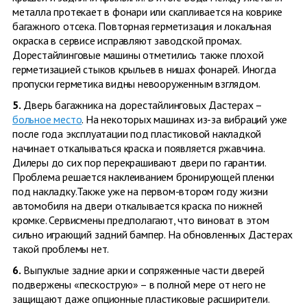
металла протекает в фонари или скапливается на коврике
багажного отсека. Повторная герметизация и локальная
окраска в сервисе исправляют заводской промах.
Дорестайлинговые машины отметились также плохой
герметизацией стыков крыльев в нишах фонарей. Иногда
пропуски герметика видны невооруженным взглядом.
5.
Дверь багажника на дорестайлинговых Дастерах –
больное место
. На некоторых машинах из-за вибраций уже
после года эксплуатации под пластиковой накладкой
начинает откалываться краска и появляется ржавчина.
Дилеры до сих пор перекрашивают двери по гарантии.
Проблема решается наклеиванием бронирующей пленки
под накладку.Также уже на первом-втором году жизни
автомобиля на двери откалывается краска по нижней
кромке. Сервисмены предполагают, что виноват в этом
сильно играющий задний бампер. На обновленных Дастерах
такой проблемы нет.
6.
Выпуклые задние арки и сопряженные части дверей
подвержены «пескострую» – в полной мере от него не
защищают даже опционные пластиковые расширители.