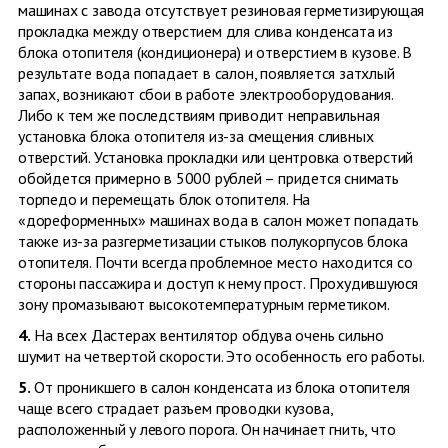
машинах с завода отсутствует резиновая герметизирующая
прокладка между отверстием для слива конденсата из
блока отопителя (кондиционера) и отверстием в кузове. В
результате вода попадает в салон, появляется затхлый
запах, возникают сбои в работе электрооборудования.
Либо к тем же последствиям приводит неправильная
установка блока отопителя из-за смещения сливных
отверстий. Установка прокладки или центровка отверстий
обойдется примерно в 5000 рублей – придется снимать
торпедо и перемещать блок отопителя. На
«дореформенных» машинах вода в салон может попадать
также из-за разгерметизации стыков полукорпусов блока
отопителя. Почти всегда ­проблемное место находится со
стороны пассажира и доступ к нему прост. Прохудившуюся
зону промазывают высокотемпературным герметиком.
4.
На всех Дастерах вентилятор обдува очень сильно
шумит на четвертой скорости. Это особенность его работы.
5.
От проникшего в салон конденсата из блока отопителя
чаще всего страдает разъем проводки кузова,
расположенный у левого порога. Он начинает гнить, что