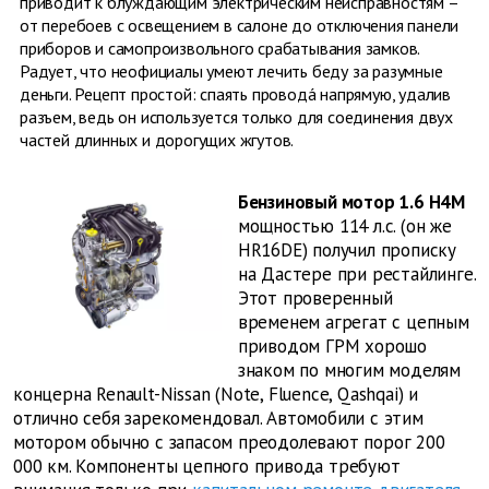
приводит к блуждающим электрическим неисправностям –
от перебоев с освещением в салоне до отключения панели
приборов и самопроизвольного срабатывания замков.
Радует, что неофициалы умеют лечить беду за разумные
деньги. Рецепт простой: спаять проводá напрямую, удалив
разъем, ведь он используется только для соединения двух
частей длинных и дорогущих жгутов.
Бензиновый мотор 1.6 H4M
мощностью 114 л.с. (он же
HR16DE) получил прописку
на Дастере при рестайлинге.
Этот проверенный
временем агрегат с цепным
приводом ГРМ хорошо
знаком по многим моделям
концерна Renault-Nissan (Note, Fluence, Qashqai) и
отлично себя зарекомендовал. Автомобили с этим
мотором обычно с запасом преодолевают порог 200
000 км. Компоненты цепного привода требуют