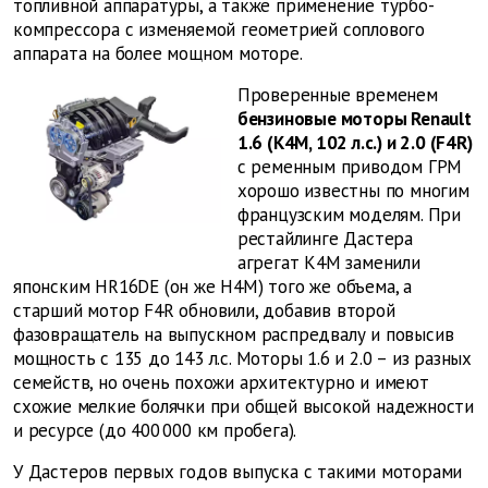
топливной аппаратуры, а также применение турбо­
компрессора с изменя­емой геометрией соплового
аппарата на более мощном моторе.
Проверенные временем
бензиновые моторы Renault
1.6 (K4M, 102 л.с.) и 2.0 (F4R)
с ременным приводом ГРМ
хорошо известны по многим
французским моделям. При
рестайлинге Дастера
агрегат К4М заменили
японским HR16DE (он же Н4М) того же объема, а
старший мотор F4R обновили, добавив второй
фазовращатель на выпускном распредвалу и повысив
мощность с 135 до 143 л.с. Моторы 1.6 и 2.0 – из разных
семейств, но очень похожи архитектурно и имеют
схожие мелкие болячки при общей высокой надежности
и ресурсе (до 400 000 км пробега).
У Дастеров первых годов выпуска с такими моторами