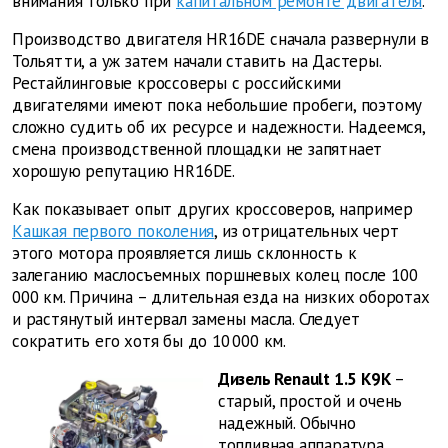
внимания только при
капитальном ремонте двигателя
.
Производство двигателя HR16DE сначала развернули в
Тольятти, а уж затем начали ставить на Дастеры.
Рестайлинговые кроссоверы с российскими
двигателями имеют пока небольшие пробеги, поэтому
сложно судить об их ресурсе и надежности. Надеемся,
смена производственной площадки не запятнает
хорошую репутацию HR16DE.
Как показывает опыт других кроссоверов, например
Кашкая первого поколения
, из отрицательных черт
этого мотора проявляется лишь склонность к
залеганию маслосъемных поршневых колец после 100
000 км. Причина – длительная езда на низких оборотах
и растянутый интервал замены масла. Следует
сократить его хотя бы до 10 000 км.
Дизель Renault 1.5 K9K
–
старый, простой и очень
надежный. Обычно
топливная аппаратура