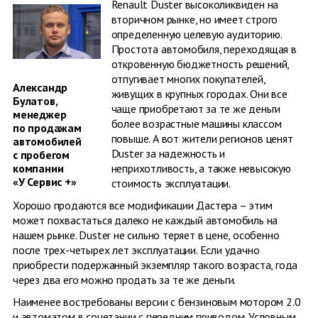
Renault Duster высоколиквиден на
вторичном рынке, но имеет строго
определенную целевую аудиторию.
Простота автомобиля, переходящая в
откровенную бюджетность решений,
отпугивает многих покупателей,
Александр
живущих в крупных городах. Они все
Булатов,
чаще приобретают за те же деньги
менеджер
более возрастные машины классом
по продажам
повыше. А вот жители регионов ценят
автомобилей
Duster за надежность и
с пробегом
неприхотливость, а также невысокую
компании
«У Сервис +»
сто­имость эксплу­атации.
Хорошо продаются все модификации Дастера – этим
может похвастаться далеко не каждый автомобиль на
нашем рынке. Duster не сильно теряет в цене, особенно
после трех-четырех лет эксплуатации. Если удачно
приобрести подержанный экземпляр такого возраста, года
через два его можно продать за те же деньги.
Наименее востребованы версии с бензиновым мотором 2.0
и автоматом в сочетании с передним приводом. Условным