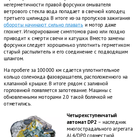
негерметичности правой форсунки омывателя
ветрового стекла вода попадает в свечной колодец
третьего цилиндра. В итоге из-за пропусков зажигания
обороты начинают сильно плавать
и мотор даже
глохнет. Игнорирование симптомов рано или поздно
приводит к смерти свечи и катушки. Вместо замены
форсунки следует хорошенько уплотнить герметиком
старый распылитель и его соединение с подводящим
шлангом.
На пробеге за 100 000 км сдается уплотнительное
кольцо соленоида фазовращателя, расположенного на
клапанной крышке. В итоге рядом с заливной
горловиной появляется запотевание. Машины с
обновленными моторами 2.0 такой болячкой не
отметились.
Четырехступенчатый
автомат DP2
– наследник
многострадального агрегата
AL4/DP0 совместной