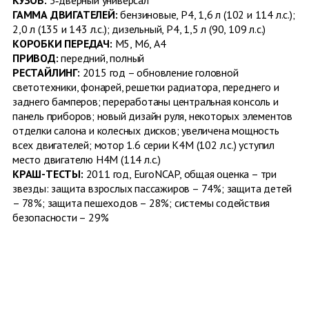
ГАММА ДВИГАТЕЛЕЙ:
бензиновые, Р4, 1,6 л (102 и 114 л.с.);
2,0 л (135 и 143 л.с.); дизельный, Р4, 1,5 л (90, 109 л.с.)
КОРОБКИ ПЕРЕДАЧ:
М5, М6, A4
ПРИВОД:
передний, полный
РЕСТАЙЛИНГ:
2015 год – обновление головной
cветотехники, фонарей, решетки радиатора, переднего и
заднего бамперов; переработаны центральная консоль и
панель приборов; новый дизайн руля, некоторых элементов
отделки салона и колесных дисков; увеличена мощность
всех двигателей; мотор 1.6 серии К4М (102 л.с.) уступил
место двигателю Н4М (114 л.с.)
КРАШ-ТЕСТЫ:
2011 год, EuroNCAP, общая оценка – три
звезды: защита взрослых пассажиров – 74%; защита детей
– 78%; защита пешеходов – 28%; системы содействия
безопасности – 29%