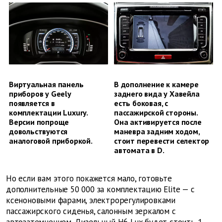
Виртуальная панель
В дополнение к камере
приборов у Geely
заднего вида у Хавейла
появляется в
есть боковая, с
комплектации Luxury.
пассажирской стороны.
Версии попроще
Она активируется после
довольствуются
маневра задним ходом,
аналоговой приборкой.
стоит перевести селектор
автомата в D.
Но если вам этого покажется мало, готовьте
дополнительные 50 000 за комплектацию Elite — с
ксеноновыми фарами, электрорегулировками
пассажирского сиденья, салонным зеркалом с
автозатемнением. Дизельный H6 Lux будет стоить 1