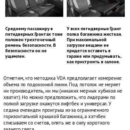
Среднему пассажиру в
У всех пятидверных Грант
пятидверных Грантах тоже
полка багажника жесткая.
положен трехточечный
При максимальной
ремень безопасности. В
загрузке вещами ее
безопасности он не
придется оставить в
ущемлен.
гараже или придумывать,
как пристроить в салоне.
Отметим, что методика VDA предполагает измерение
объема по подоконной линии. Под потолок не меряет
ни производитель, ни мы (никаких мерных кубиков не
хватит). Но можно предположить, что лидерами по
полной загрузке окажутся лифтбек и универсал. У
седана очевиден проигрыш из-за ограниченного
горизонтальной крышкой багажника, а хэтчбек
списываем со счетов, опять же в силу короткого
заднего свеса.