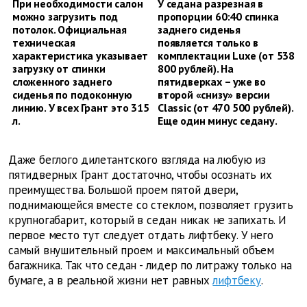
При необходимости салон
У седана разрезная в
можно загрузить под
пропорции 60:40 спинка
потолок. Официальная
заднего сиденья
техническая
появляется только в
характеристика указывает
комплектации Luxe (от 538
загрузку от спинки
800 рублей). На
сложенного заднего
пятидверках – уже во
сиденья по подоконную
второй «снизу» версии
линию. У всех Грант это 315
Classic (от 470 500 рублей).
л.
Еще один минус седану.
Даже беглого дилетантского взгляда на любую из
пятидверных Грант достаточно, чтобы осознать их
преимущества. Большой проем пятой двери,
поднимающейся вместе со стеклом, позволяет грузить
крупногабарит, который в седан никак не запихать. И
первое место тут следует отдать лифтбеку. У него
самый внушительный проем и максимальный объем
багажника. Так что седан - лидер по литражу только на
бумаге, а в реальной жизни нет равных
лифтбеку
.