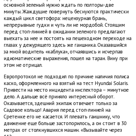
основной зеленый нужно ждать по полторы-две
минуты. Жаждущие повернуть беснуются практически
каждый цикл светофора: нецензурная брань,
непрерывные гудки и чуть ли не мордобой. Стоящим
перед стоп-линией в ожидании зеленого предлагают
выехать за нее и постоять на пешеходном переходе на
глазах у дежурящего здесь же гаишника. Оказавшийся
за мной водитель «каблука», отчаявшись и исчерпав
идиоматические выражения, пошел на таран. Вину при
этом не отрицал.
Европротокол не подходил по причине наличия полиса
каско, оформленного на взятый на тест Hyundai Solaris.
Привести на место инцидента инспектора – минутное
дело. А дальше всё приняло интересный оборот.
Оказывается, здешний экипаж отвечает только за
Садовое кольцо! Авария перед стоп-линией на
Сретенке его не касается. И плевать гаишнику, что
движение еще больше застопорилось, а он стоит в 30
метрах от столкнувшихся машин. «Вызывайте через