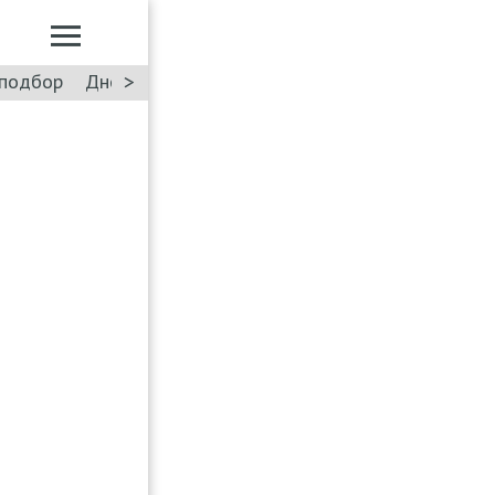
>
подбор
Дневник: Лада Искра
Такси
Форум
ПДД