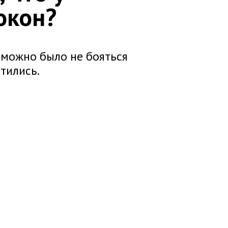
окон?
 можно было не бояться
тились.