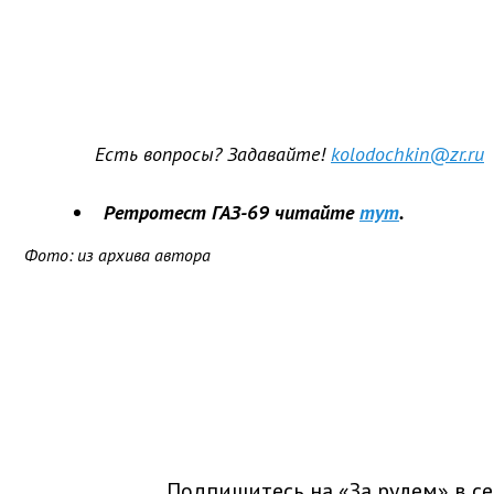
Есть вопросы? Задавайте!
kolodochkin@zr.ru
Ретротест ГАЗ-69 читайте
тут
.
Фото: из архива автора
Подпишитесь на «За рулем» в
се