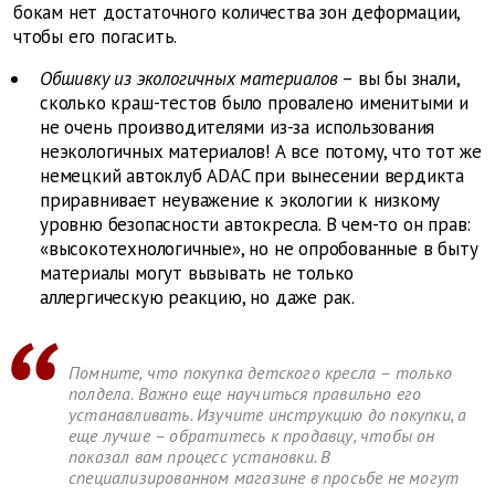
бокам нет достаточного количества зон деформации,
чтобы его погасить.
Обшивку из экологичных материалов
– вы бы знали,
сколько краш-тестов было провалено именитыми и
не очень производителями из-за использования
неэкологичных материалов! А все потому, что тот же
немецкий автоклуб ADAC при вынесении вердикта
приравнивает неуважение к экологии к низкому
уровню безопасности автокресла. В чем-то он прав:
«высокотехнологичные», но не опробованные в быту
материалы могут вызывать не только
аллергическую реакцию, но даже рак.
Помните, что покупка детского кресла – только
полдела. Важно еще научиться правильно его
устанавливать. Изучите инструкцию до покупки, а
еще лучше – обратитесь к продавцу, чтобы он
показал вам процесс установки. В
специализированном магазине в просьбе не могут