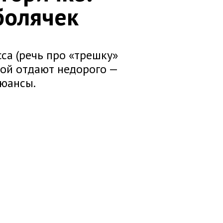
болячек
са (речь про «трешку»
ой отдают недорого —
нюансы.