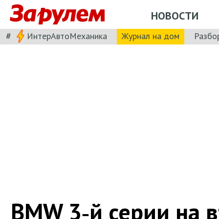
НОВОСТИ
#
ИнтерАвтоМеханика
Журнал на дом
Разбо
BMW 3‑й серии на в