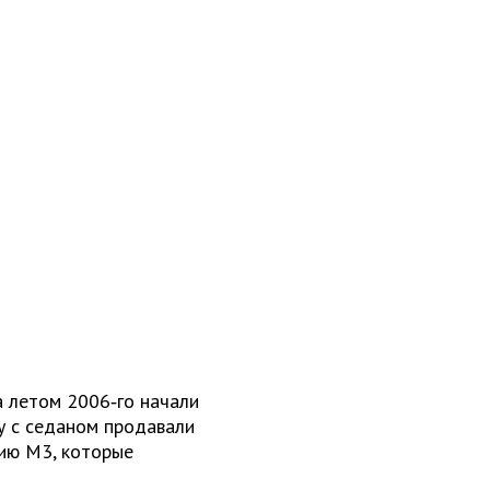
а летом 2006‑го начали
у с седаном продавали
сию М3, которые