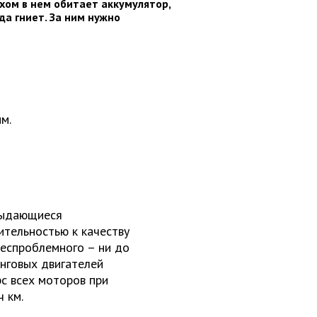
ухом в нем обитает аккумулятор,
а гниет. За ним нужно
м.
выдающиеся
ительностью к качеству
беспроблемного – ни до
инговых двигателей
рс всех моторов при
 км.