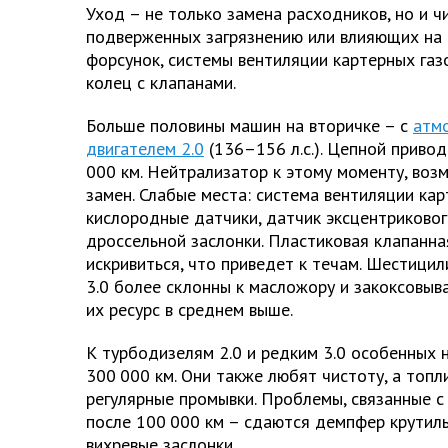
Уход – не только замена расходников, но и ч
подверженных загрязнению или влияющих на
форсунок, системы вентиляции картерных газ
колец с клапанами.
Больше половины машин на вторичке – с
атм
двигателем 2.0
(136–156 л.с.). Цепной прив
000 км. Нейтрализатор к этому моменту, воз
замен. Слабые места: система вентиляции кар
кислородные датчики, датчик эксцентриковог
дроссельной заслонки. Пластиковая клапанн
искривиться, что приведет к течам. Шестици
3.0 более склонны к масложору и закоксовыва
их ресурс в среднем выше.
К турбодизелям 2.0 и редким 3.0 особенных 
300 000 км. Они также любят чистоту, а топл
регулярные промывки. Проблемы, связанные с 
после 100 000 км – сдаются демпфер крутил
вихревые заслонки.