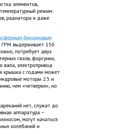
истка элементов,
 температурный режим:
ов, радиатора и даже
осферным бензиновым
од ГРМ выдерживает 150
можно, потребует двух
терных газов, форсунки,
о вала, электропривод
ая крышка с годами может
линдровые моторы 2.5 и
нию, чем «четверки», но
нареканий нет, служат до
ивная аппаратура –
износом, могут начаться
ьных колебаний и