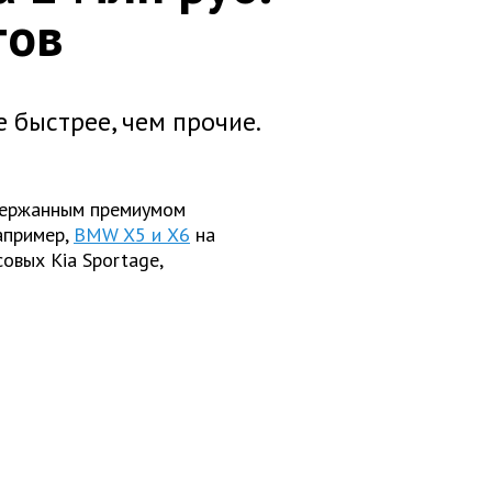
тов
 быстрее, чем прочие.
держанным премиумом
апример,
BMW X5 и X6
на
овых Kia Sportage,