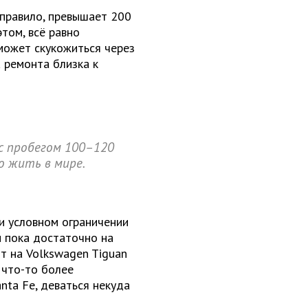
 правило, превышает 200
этом, всё равно
 может скукожиться через
 ремонта близка к
с пробегом 100–120
о жить в мире.
и условном ограничении
ы пока достаточно на
от на Volkswagen Tiguan
 что-то более
nta Fe, деваться некуда