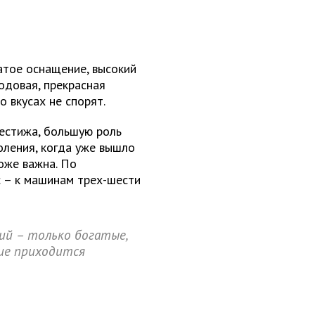
атое оснащение, высокий
ходовая, прекрасная
о вкусах не спорят.
естижа, большую роль
оления, когда уже вышло
оже важна. По
с – к машинам трех-шести
ий – только богатые,
ние приходится