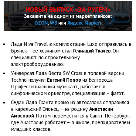
НОВЫЙ ВЫПУСК «ЗА РУЛЕМ»
Закажите на одном из маркетплейсов:
OZON
,
WB
или
Яндекс Маркет
Лада Niva Travel в комплектации Luxe отправилась в
Брянск – ее хозяином стал
Геннадий Ткачев
. Он
специалист по строительному
электрооборудованию.
Универсал Лада Веста SW Cross в топовой версии
Techno получил
Евгений Попов
из Белгорода.
Профессиональный музыкант, работает в
симфоническом оркестре, специализация – фагот.
Седан Лада Гранта прямо из автосалона отправился
в карельский Олонец – на родину
Анастасии
Амосовой
. Потом переместится в Санкт-Петербург,
где Анастасия работает – в школе, преподавателем
младших классов.